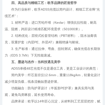
四、高品质与精细工艺：欧孚品牌的匠造哲学
作为行业标杆，欧孚ADSS光缆以简约设计、精细工艺诠释“光
缆艺术”：
1. 材料严选：进口芳纶纤维（Kevlar）增强抗拉性能，耐高
温、阻燃，跨距设计精准匹配环境需求（501000米）。
2. 结构优化：层绞式松套管结构（PBT材料），阻水油膏填
充，双重护套（内层PE、外层AT）兼顾绝缘与耐候。
3. 生产标准：通过拉伸、弯曲、扭转测试，确保光缆在长期张
力（EDS 3.7kN）下无性能衰减。
五、墨迹与杰作：当科技遇见美学
ADSS单模48芯光缆不仅是通信工具，更是工业设计的典范：
简约美学：纤芯直径仅12.6mm，重量118kg/km，轻量化设计
减少塔架负载，线条流畅如墨迹舒展。
功能融合：防鸟护罩设计（半弧形PE护罩）兼具实用与美
观，避免鸟类啄损，延长使用寿命。
品牌承诺：欧孚以14年匠心沉淀，从材料到工艺层层把控，赋