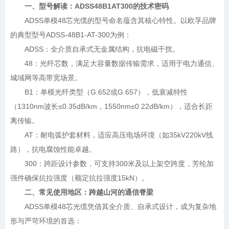
一、型号解读：ADSS48B1AT300的技术密码
ADSS单模48芯光缆的型号命名蕴含其核心特性。以欧孚品牌
的典型型号ADSS-48B1-AT-300为例：
ADSS：全介质自承式无金属结构，抗电磁干扰。
48：光纤芯数，满足大容量数据传输需求，适用于电力通信、
城域网等高带宽场景。
B1：单模光纤类型（G.652或G.657），低衰减特性
（1310nm波长≤0.35dB/km，1550nm≤0.22dB/km），适合长距
离传输。
AT：耐电弧护套材料，适应高压电场环境（如35kV220kV线
路），抗电腐蚀性能卓越。
300：跨距设计参数，可支持300米及以上架空跨度，芳纶加
强件确保抗拉强度（额定抗拉强度15kN）。
二、常见使用地区：跨越山河的通信脊梁
ADSS单模48芯光缆凭借其全介质、自承式设计，成为复杂地
形与严苛环境的首选：