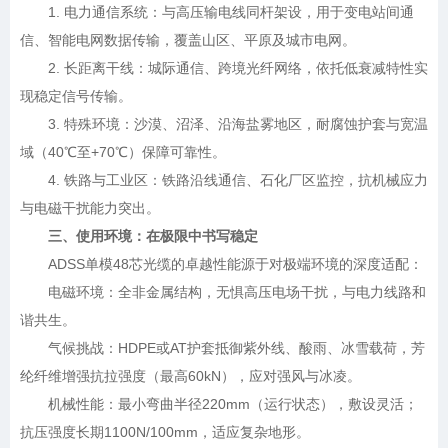
1. 电力通信系统：与高压输电线同杆架设，用于变电站间通
信、智能电网数据传输，覆盖山区、平原及城市电网。
2. 长距离干线：城际通信、跨境光纤网络，依托低衰减特性实
现稳定信号传输。
3. 特殊环境：沙漠、沼泽、沿海盐雾地区，耐腐蚀护套与宽温
域（40℃至+70℃）保障可靠性。
4. 铁路与工业区：铁路沿线通信、石化厂区监控，抗机械应力
与电磁干扰能力突出。
三、使用环境：在极限中书写稳定
ADSS单模48芯光缆的卓越性能源于对极端环境的深度适配：
电磁环境：全非金属结构，无惧高压电场干扰，与电力线路和
谐共生。
气候挑战：HDPE或AT护套抵御紫外线、酸雨、冰雪载荷，芳
纶纤维增强抗拉强度（最高60kN），应对强风与冰凌。
机械性能：最小弯曲半径220mm（运行状态），敷设灵活；
抗压强度长期1100N/100mm，适应复杂地形。