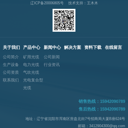
辽ICP备20006805号
技术支持：王木木
关于我们
产品中心
新闻中心
解决方案
资料下载
在线留言
公司简介
矿用光缆
公司新闻
生产设备
电力光缆
行业资讯
公司资质
气吹光缆
联系我们
光电复合型
光缆
销售热线：15942090789
售后热线：15942090789
地址：辽宁省沈阳市浑南区营盘北街7号招商局大厦B座624号
邮箱：3412904300@qq.com